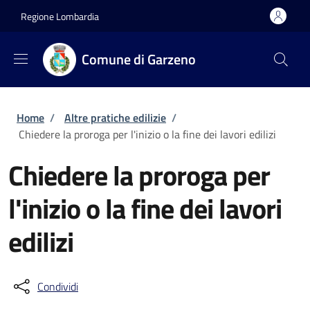
Salta al contenuto principale
Skip to footer content
Regione Lombardia
Comune di Garzeno
Briciole di pane
Home
/
Altre pratiche edilizie
/
Chiedere la proroga per l'inizio o la fine dei lavori edilizi
Chiedere la proroga per
l'inizio o la fine dei lavori
edilizi
Condividi