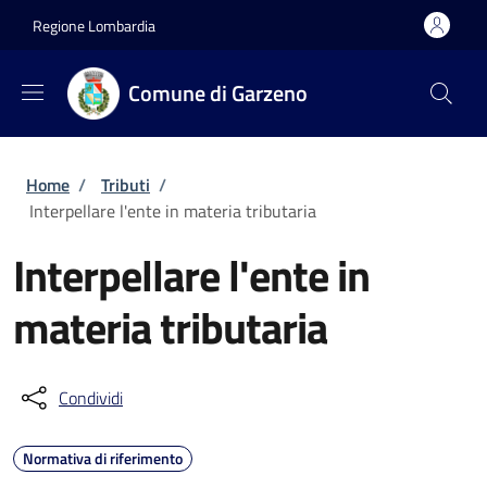
Salta al contenuto principale
Skip to footer content
Regione Lombardia
Comune di Garzeno
Briciole di pane
Home
/
Tributi
/
Interpellare l'ente in materia tributaria
Interpellare l'ente in
materia tributaria
Condividi
Normativa di riferimento