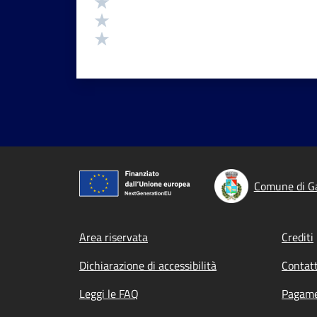
Valuta 3 stelle su 5
Valuta 2 stelle su 5
Valuta 1 stelle su 5
Comune di G
Footer menu
Area riservata
Crediti
Dichiarazione di accessibilità
Contatt
Leggi le FAQ
Pagame