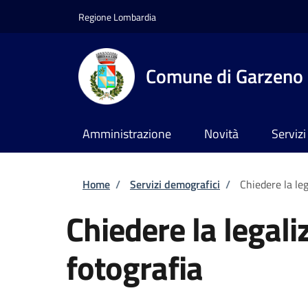
Salta al contenuto principale
Skip to footer content
Regione Lombardia
Comune di Garzeno
Amministrazione
Novità
Servizi
Briciole di pane
Home
/
Servizi demografici
/
Chiedere la leg
Chiedere la legali
fotografia