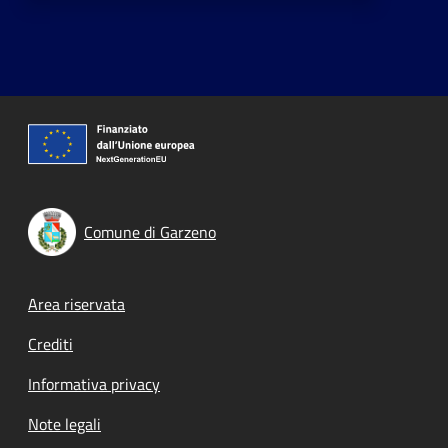
Comune di Garzeno
Footer menu
Area riservata
Crediti
Informativa privacy
Note legali