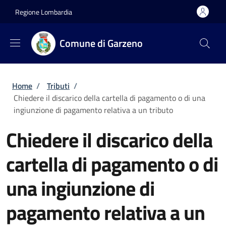
Salta al contenuto principale
Skip to footer content
Regione Lombardia
Comune di Garzeno
Briciole di pane
Home
/
Tributi
/
Chiedere il discarico della cartella di pagamento o di una
ingiunzione di pagamento relativa a un tributo
Chiedere il discarico della
cartella di pagamento o di
una ingiunzione di
pagamento relativa a un