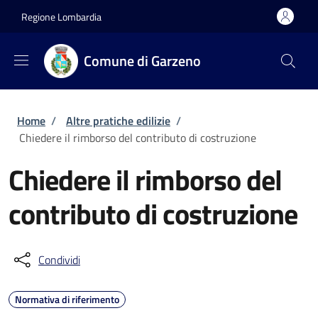
Salta al contenuto principale
Skip to footer content
Regione Lombardia
Comune di Garzeno
Briciole di pane
Home
/
Altre pratiche edilizie
/
Chiedere il rimborso del contributo di costruzione
Chiedere il rimborso del
contributo di costruzione
Condividi
Normativa di riferimento