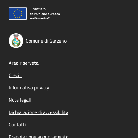
Comune di Garzeno
Footer menu
Area riservata
Crediti
Informativa privacy
Note legali
Dichiarazione di accessibilità
Contatti
Prenotazione appuntamento