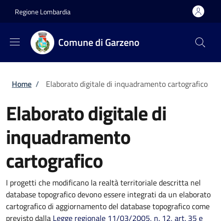
Salta al contenuto principale
Skip to footer content
Regione Lombardia
Comune di Garzeno
Briciole di pane
Home
/
Elaborato digitale di inquadramento cartografico
Elaborato digitale di
inquadramento
cartografico
I progetti che modificano la realtà territoriale descritta nel
database topografico devono essere integrati da un elaborato
cartografico di aggiornamento del database topografico come
previsto dalla
Legge regionale 11/03/2005, n. 12, art. 35 e