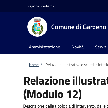
Salta al contenuto principale
Skip to footer content
Regione Lombardia
Comune di Garzeno
Amministrazione
Novità
Servizi
Briciole di pane
Home
/
Relazione illustrativa e scheda sinteti
Relazione illustra
(Modulo 12)
Descrizione della tipologia di intervento, delle 