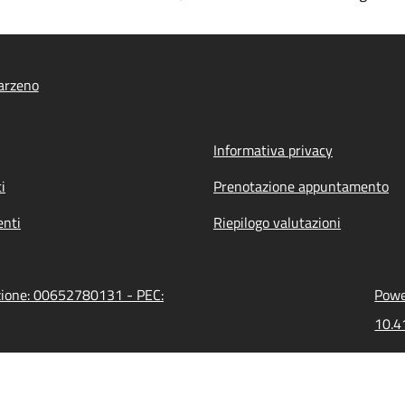
arzeno
Informativa privacy
i
Prenotazione appuntamento
nti
Riepilogo valutazioni
azione: 00652780131 - PEC:
Powe
10.4