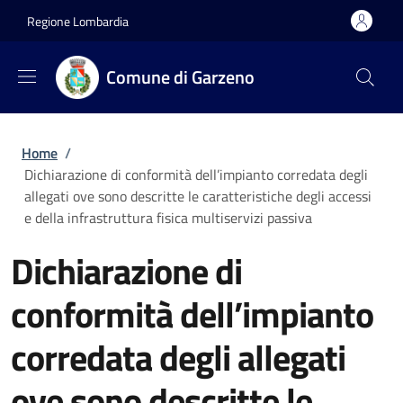
Salta al contenuto principale
Skip to footer content
Regione Lombardia
Comune di Garzeno
Briciole di pane
Home
/
Dichiarazione di conformità dell’impianto corredata degli
allegati ove sono descritte le caratteristiche degli accessi
e della infrastruttura fisica multiservizi passiva
Dichiarazione di
conformità dell’impianto
corredata degli allegati
ove sono descritte le