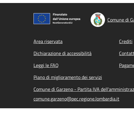
Comune di G
Footer menu
Area riservata
Crediti
Dichiarazione di accessibilità
Contatt
Leggi le FAQ
Pagame
Piano di miglioramento dei servizi
Comune di Garzeno - Partita IVA dell'amministr
comune.garzeno@pec.regione.lombardia.it