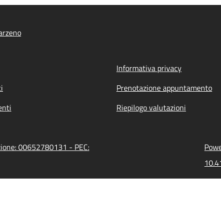
arzeno
Informativa privacy
i
Prenotazione appuntamento
nti
Riepilogo valutazioni
azione: 00652780131 - PEC:
Powe
10.4