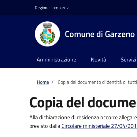
Salta al contenuto principale
Skip to footer content
Regione Lombardia
Comune di Garzeno
Amministrazione
Novità
Servizi
Briciole di pane
Home
/
Copia del documento d'identità di tutti
Copia del document
Alla dichiarazione di residenza occorre allegare
previsto dalla
Circolare ministeriale 27/04/201