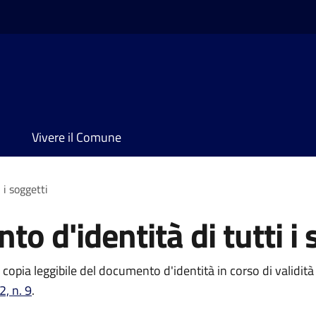
Vivere il Comune
 i soggetti
o d'identità di tutti i 
 copia leggibile del documento d'identità in corso di validità 
2, n. 9
.