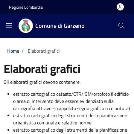
Salta al contenuto principale
Skip to footer content
Regione Lombardia
Comune di Garzeno
Briciole di pane
Home
/
Elaborati grafici
Elaborati grafici
Gli elaborati grafici devono contenere:
estratto cartografico catasto/CTR/IGM/ortofoto (l'edificio
o area di intervento deve essere evidenziato sulla
cartografia attraverso apposito segno grafico o coloritura)
estratto cartografico degli strumenti della pianificazione
urbanistica comunale e relative norme
estratto cartografico degli strumenti della pianificazione