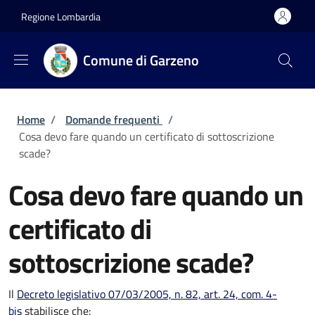
Salta al contenuto principale
Skip to footer content
Regione Lombardia
Comune di Garzeno
Briciole di pane
Home
/
Domande frequenti
/
Cosa devo fare quando un certificato di sottoscrizione
scade?
Cosa devo fare quando un
certificato di
sottoscrizione scade?
Il
Decreto legislativo 07/03/2005, n. 82, art. 24, com. 4-
bis
stabilisce che: