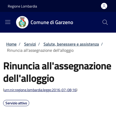
Salta al contenuto principale
Skip to footer content
Regione Lombardia
Comune di Garzeno
Briciole di pane
Home
/
Servizi
/
Salute, benessere e assistenza
/
Rinuncia all'assegnazione dell'alloggio
Rinuncia all'assegnazione
dell'alloggio
(
urn:nir:regione.lombardia:legge:2016-07-08;16
)
Servizio attivo