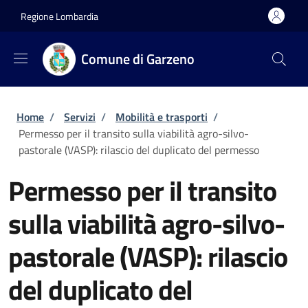
Salta al contenuto principale
Skip to footer content
Regione Lombardia
Comune di Garzeno
Briciole di pane
Home
/
Servizi
/
Mobilità e trasporti
/
Permesso per il transito sulla viabilità agro-silvo-
pastorale (VASP): rilascio del duplicato del permesso
Permesso per il transito
sulla viabilità agro-silvo-
pastorale (VASP): rilascio
del duplicato del