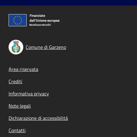
Comune di Garzeno
Footer menu
Area riservata
Crediti
Informativa privacy
Note legali
Dichiarazione di accessibilità
Contatti