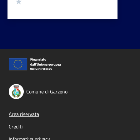
Valuta 1 stelle su 5
Comune di Garzeno
Footer menu
Area riservata
Crediti
Informativa privacy