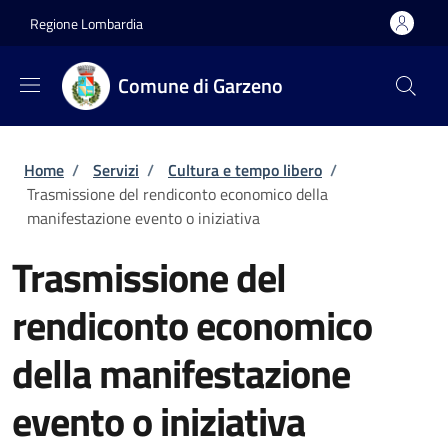
Salta al contenuto principale
Skip to footer content
Regione Lombardia
Comune di Garzeno
Briciole di pane
Home
/
Servizi
/
Cultura e tempo libero
/
Trasmissione del rendiconto economico della
manifestazione evento o iniziativa
Trasmissione del
rendiconto economico
della manifestazione
evento o iniziativa