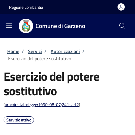
Salta al contenuto principale
Skip to footer content
Regione Lombardia
Comune di Garzeno
Briciole di pane
Home
/
Servizi
/
Autorizzazioni
/
Esercizio del potere sostitutivo
Esercizio del potere
sostitutivo
(
urn:nir:stato:legge:1990-08-07;241~art2
)
Servizio attivo