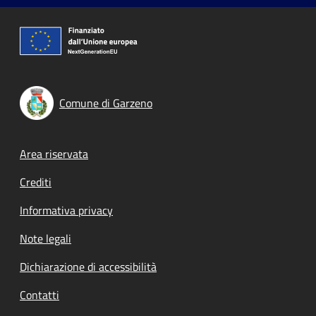
Comune di Garzeno
Footer menu
Area riservata
Crediti
Informativa privacy
Note legali
Dichiarazione di accessibilità
Contatti