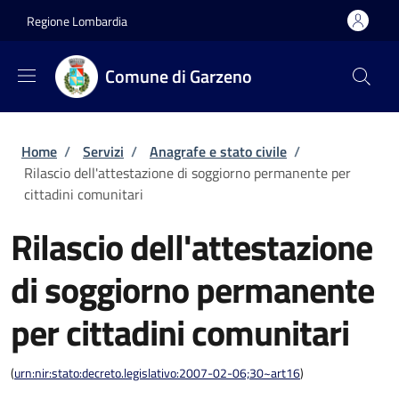
Salta al contenuto principale
Skip to footer content
Regione Lombardia
Comune di Garzeno
Briciole di pane
Home
/
Servizi
/
Anagrafe e stato civile
/
Rilascio dell'attestazione di soggiorno permanente per
cittadini comunitari
Rilascio dell'attestazione
di soggiorno permanente
per cittadini comunitari
(
urn:nir:stato:decreto.legislativo:2007-02-06;30~art16
)