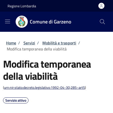
Salta al contenuto principale
Skip to footer content
Regione Lombardia
Comune di Garzeno
Briciole di pane
Home
/
Servizi
/
Mobilità e trasporti
/
Modifica temporanea della viabilità
Modifica temporanea
della viabilità
(
urn:nir:stato:decreto.legislativo:1992-04-30;285~art5
)
Servizio attivo