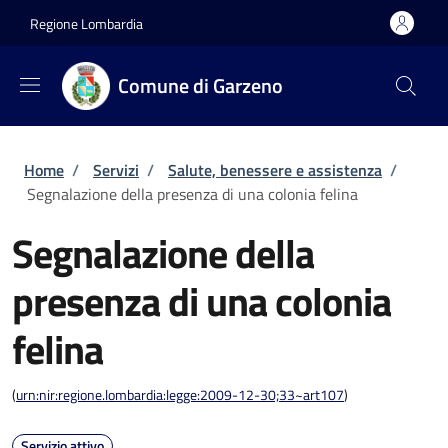
Salta al contenuto principale
Skip to footer content
Regione Lombardia
Comune di Garzeno
Briciole di pane
Home
/
Servizi
/
Salute, benessere e assistenza
/
Segnalazione della presenza di una colonia felina
Segnalazione della
presenza di una colonia
felina
(
urn:nir:regione.lombardia:legge:2009-12-30;33~art107
)
Servizio attivo