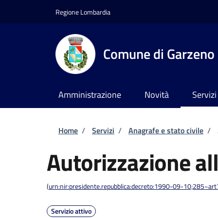
Salta al contenuto principale
Skip to footer content
Regione Lombardia
Comune di Garzeno
Amministrazione
Novità
Servizi
Briciole di pane
Home
/
Servizi
/
Anagrafe e stato civile
/
Autorizzazione al
(
urn:nir:presidente.repubblica:decreto:1990-09-10;285~ar
Servizio attivo