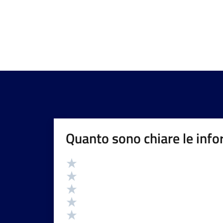
Quanto sono chiare le info
Valutazione
Valuta 5 stelle su 5
Valuta 4 stelle su 5
Valuta 3 stelle su 5
Valuta 2 stelle su 5
Valuta 1 stelle su 5