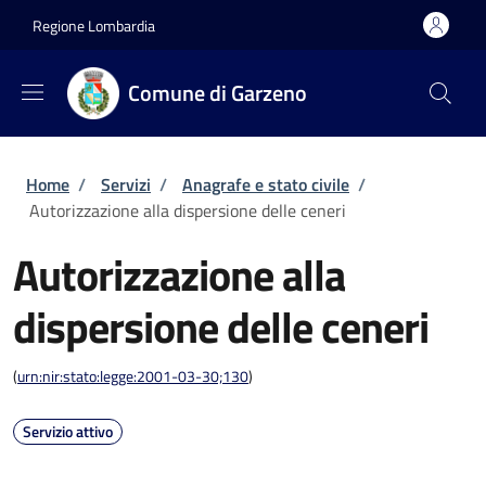
Salta al contenuto principale
Skip to footer content
Regione Lombardia
Comune di Garzeno
Briciole di pane
Home
/
Servizi
/
Anagrafe e stato civile
/
Autorizzazione alla dispersione delle ceneri
Autorizzazione alla
dispersione delle ceneri
(
urn:nir:stato:legge:2001-03-30;130
)
Servizio attivo