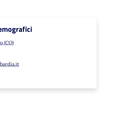
Demografici
o (CO)
ardia.it