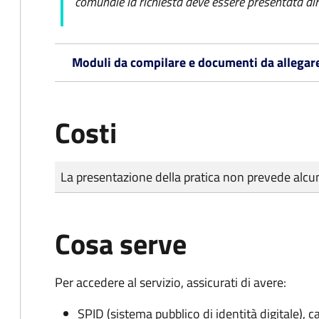
comunale la richiesta deve essere presentata dir
Moduli da compilare e documenti da allegar
Costi
Tipo di pagamento
Importo
La presentazione della pratica non prevede al
Cosa serve
Per accedere al servizio, assicurati di avere:
SPID (sistema pubblico di identità digitale), ca