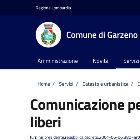
Salta al contenuto principale
Skip to footer content
Regione Lombardia
Comune di Garzeno
Amministrazione
Novità
Servizi
Briciole di pane
Home
/
Servizi
/
Catasto e urbanistica
/
C
Comunicazione per 
liberi
(
urn:nir:presidente.repubblica:decreto:2001-06-06;380~art