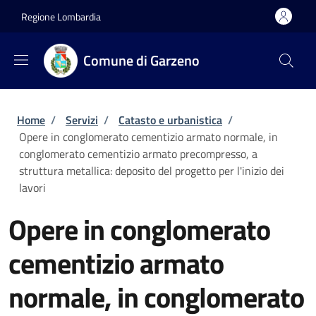
Salta al contenuto principale
Skip to footer content
Regione Lombardia
Comune di Garzeno
Briciole di pane
Home
/
Servizi
/
Catasto e urbanistica
/
Opere in conglomerato cementizio armato normale, in
conglomerato cementizio armato precompresso, a
struttura metallica: deposito del progetto per l'inizio dei
lavori
Opere in conglomerato
cementizio armato
normale, in conglomerato