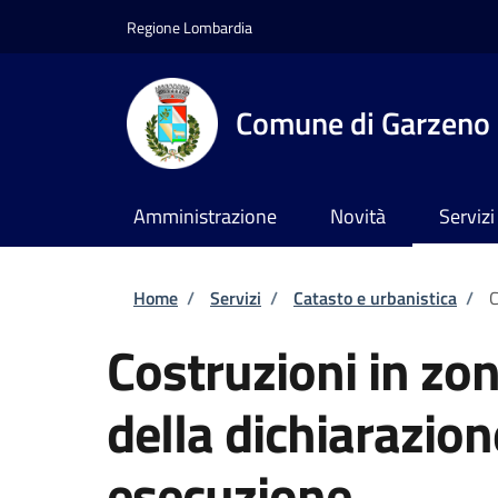
Salta al contenuto principale
Skip to footer content
Regione Lombardia
Comune di Garzeno
Amministrazione
Novità
Servizi
Briciole di pane
Home
/
Servizi
/
Catasto e urbanistica
/
C
Costruzioni in zo
della dichiarazion
esecuzione