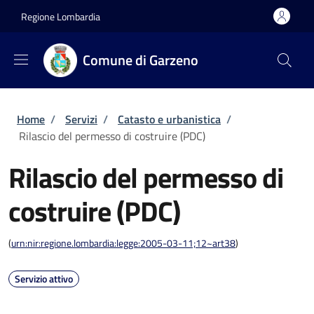
Salta al contenuto principale
Skip to footer content
Regione Lombardia
Comune di Garzeno
Briciole di pane
Home
/
Servizi
/
Catasto e urbanistica
/
Rilascio del permesso di costruire (PDC)
Rilascio del permesso di
costruire (PDC)
(
urn:nir:regione.lombardia:legge:2005-03-11;12~art38
)
Servizio attivo