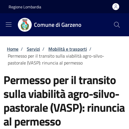
Salta al contenuto principale
Skip to footer content
Regione Lombardia
Comune di Garzeno
Briciole di pane
Home
/
Servizi
/
Mobilità e trasporti
/
Permesso per il transito sulla viabilità agro-silvo-
pastorale (VASP): rinuncia al permesso
Permesso per il transito
sulla viabilità agro-silvo-
pastorale (VASP): rinuncia
al permesso