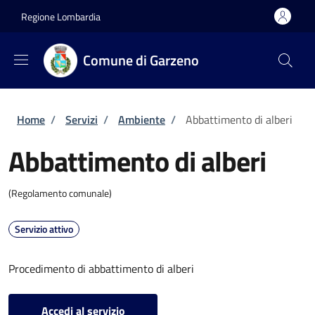
Salta al contenuto principale
Skip to footer content
Regione Lombardia
Comune di Garzeno
Briciole di pane
Home
/
Servizi
/
Ambiente
/
Abbattimento di alberi
Abbattimento di alberi
(Regolamento comunale)
Servizio attivo
Procedimento di abbattimento di alberi
Accedi al servizio