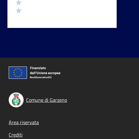
Valuta 2 stelle su 5
Valuta 1 stelle su 5
Comune di Garzeno
Footer menu
Area riservata
Crediti