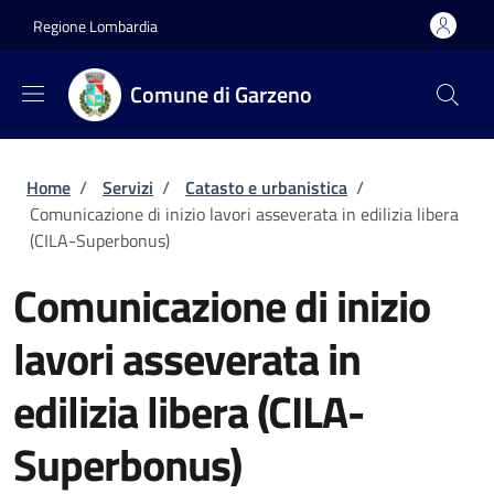
Salta al contenuto principale
Skip to footer content
Regione Lombardia
Comune di Garzeno
Briciole di pane
Home
/
Servizi
/
Catasto e urbanistica
/
Comunicazione di inizio lavori asseverata in edilizia libera
(CILA-Superbonus)
Comunicazione di inizio
lavori asseverata in
edilizia libera (CILA-
Superbonus)