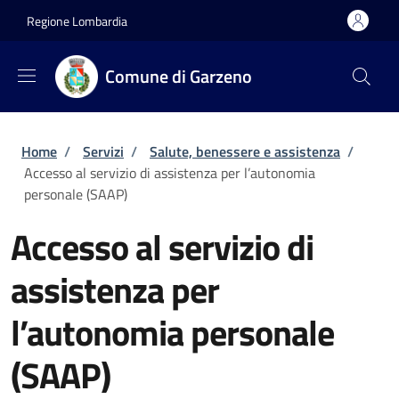
Salta al contenuto principale
Skip to footer content
Regione Lombardia
Comune di Garzeno
Briciole di pane
Home
/
Servizi
/
Salute, benessere e assistenza
/
Accesso al servizio di assistenza per l’autonomia
personale (SAAP)
Accesso al servizio di
assistenza per
l’autonomia personale
(SAAP)