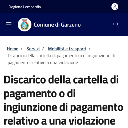
Salta al contenuto principale
Skip to footer content
Regione Lombardia
Comune di Garzeno
Briciole di pane
Home
/
Servizi
/
Mobilità e trasporti
/
Discarico della cartella di pagamento o di ingiunzione di
pagamento relativo a una violazione
Discarico della cartella di
pagamento o di
ingiunzione di pagamento
relativo a una violazione