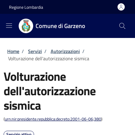
Salta al contenuto principale
Skip to footer content
Regione Lombardia
Comune di Garzeno
Briciole di pane
Home
/
Servizi
/
Autorizzazioni
/
Volturazione dell'autorizzazione sismica
Volturazione
dell'autorizzazione
sismica
(
urn:nir:presidente.repubblica:decreto:2001-06-06;380
)
Servizio attivo