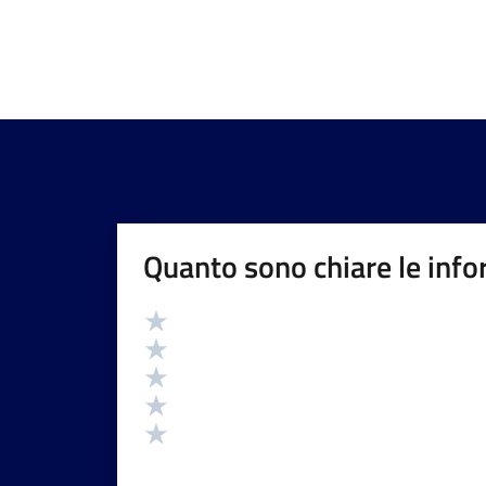
Quanto sono chiare le info
Valutazione
Valuta 5 stelle su 5
Valuta 4 stelle su 5
Valuta 3 stelle su 5
Valuta 2 stelle su 5
Valuta 1 stelle su 5