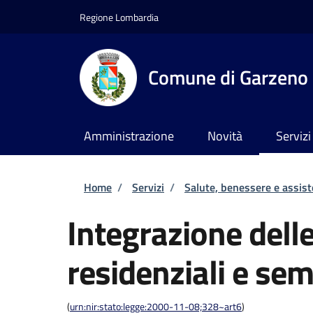
Salta al contenuto principale
Skip to footer content
Regione Lombardia
Comune di Garzeno
Amministrazione
Novità
Servizi
Briciole di pane
Home
/
Servizi
/
Salute, benessere e assis
Integrazione delle
residenziali e sem
(
urn:nir:stato:legge:2000-11-08;328~art6
)