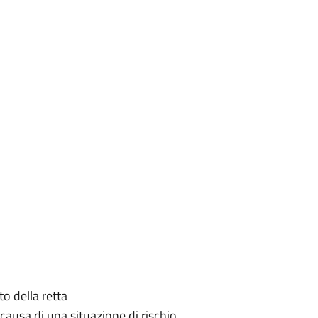
o della retta
causa di una situazione di rischio