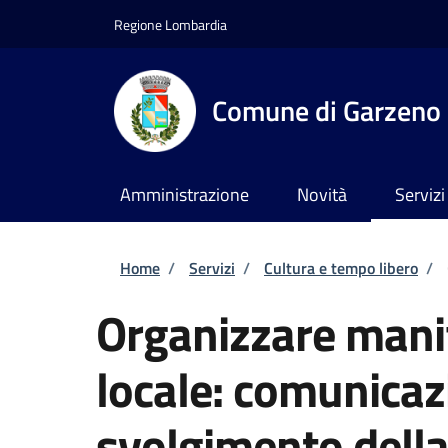
Salta al contenuto principale
Skip to footer content
Regione Lombardia
Comune di Garzeno
Amministrazione
Novità
Servizi
Briciole di pane
Home
/
Servizi
/
Cultura e tempo libero
/
Organizzare manif
locale: comunicaz
svolgimento dell