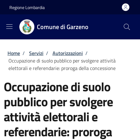
Salta al contenuto principale
Skip to footer content
Regione Lombardia
Comune di Garzeno
Briciole di pane
Home
/
Servizi
/
Autorizzazioni
/
Occupazione di suolo pubblico per svolgere attività
elettorali e referendarie: proroga della concessione
Occupazione di suolo
pubblico per svolgere
attività elettorali e
referendarie: proroga