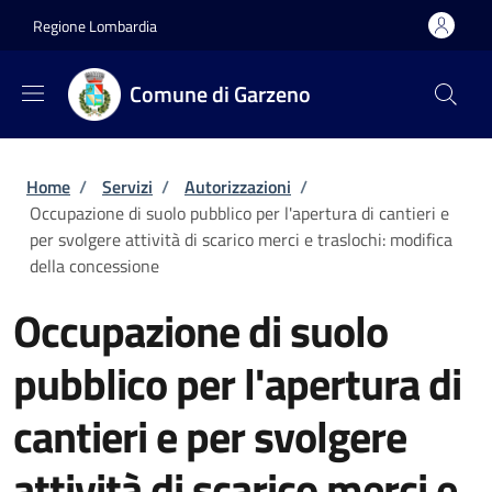
Salta al contenuto principale
Skip to footer content
Regione Lombardia
Comune di Garzeno
Briciole di pane
Home
/
Servizi
/
Autorizzazioni
/
Occupazione di suolo pubblico per l'apertura di cantieri e
per svolgere attività di scarico merci e traslochi: modifica
della concessione
Occupazione di suolo
pubblico per l'apertura di
cantieri e per svolgere
attività di scarico merci e