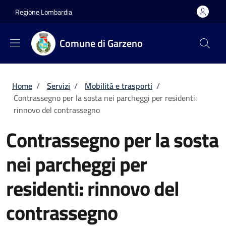
Salta al contenuto principale
Skip to footer content
Regione Lombardia
Comune di Garzeno
Briciole di pane
Home
/
Servizi
/
Mobilità e trasporti
/
Contrassegno per la sosta nei parcheggi per residenti:
rinnovo del contrassegno
Contrassegno per la sosta
nei parcheggi per
residenti: rinnovo del
contrassegno