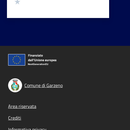
Valuta 1 stelle su 5
Comune di Garzeno
Footer menu
Area riservata
Crediti
Informativa privacy