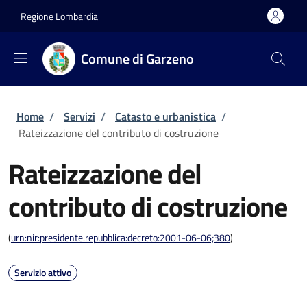
Salta al contenuto principale
Skip to footer content
Regione Lombardia
Comune di Garzeno
Briciole di pane
Home
/
Servizi
/
Catasto e urbanistica
/
Rateizzazione del contributo di costruzione
Rateizzazione del
contributo di costruzione
(
urn:nir:presidente.repubblica:decreto:2001-06-06;380
)
Servizio attivo