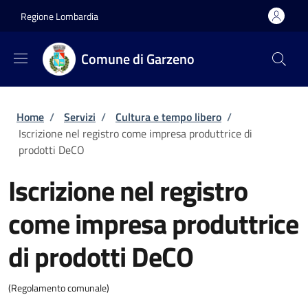
Salta al contenuto principale
Skip to footer content
Regione Lombardia
Comune di Garzeno
Briciole di pane
Home
/
Servizi
/
Cultura e tempo libero
/
Iscrizione nel registro come impresa produttrice di
prodotti DeCO
Iscrizione nel registro
come impresa produttrice
di prodotti DeCO
(Regolamento comunale)