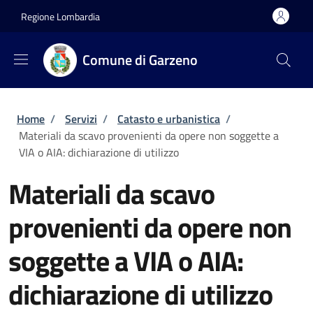
Salta al contenuto principale
Skip to footer content
Regione Lombardia
Comune di Garzeno
Briciole di pane
Home
/
Servizi
/
Catasto e urbanistica
/
Materiali da scavo provenienti da opere non soggette a
VIA o AIA: dichiarazione di utilizzo
Materiali da scavo
provenienti da opere non
soggette a VIA o AIA:
dichiarazione di utilizzo