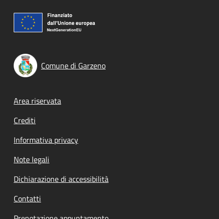
Comune di Garzeno
Footer menu
Area riservata
Crediti
Informativa privacy
Note legali
Dichiarazione di accessibilità
Contatti
Prenotazione appuntamento