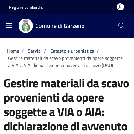
Salta al contenuto principale
Skip to footer content
Regione Lombardia
Comune di Garzeno
Briciole di pane
Home
/
Servizi
/
Catasto e urbanistica
/
Gestire materiali da scavo provenienti da opere soggette
a VIA o AIA: dichiarazione di avvenuto utilizzo (DAU)
Gestire materiali da scavo
provenienti da opere
soggette a VIA o AIA:
dichiarazione di avvenuto