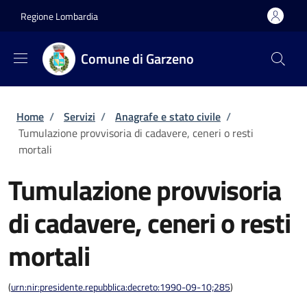
Salta al contenuto principale
Skip to footer content
Regione Lombardia
Comune di Garzeno
Briciole di pane
Home
/
Servizi
/
Anagrafe e stato civile
/
Tumulazione provvisoria di cadavere, ceneri o resti
mortali
Tumulazione provvisoria
di cadavere, ceneri o resti
mortali
(
urn:nir:presidente.repubblica:decreto:1990-09-10;285
)