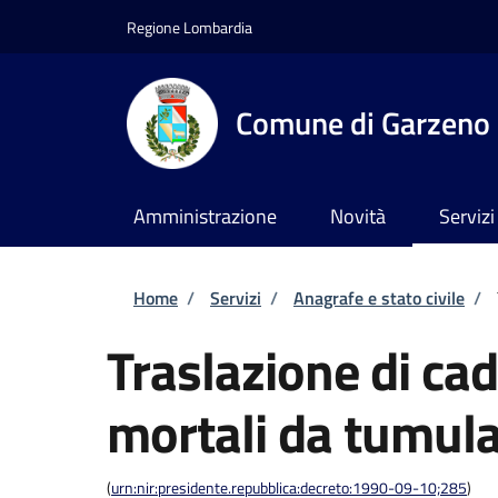
Salta al contenuto principale
Skip to footer content
Regione Lombardia
Comune di Garzeno
Amministrazione
Novità
Servizi
Briciole di pane
Home
/
Servizi
/
Anagrafe e stato civile
/
Traslazione di cad
mortali da tumula
(
urn:nir:presidente.repubblica:decreto:1990-09-10;285
)