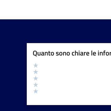
Quanto sono chiare le info
Valutazione
Valuta 5 stelle su 5
Valuta 4 stelle su 5
Valuta 3 stelle su 5
Valuta 2 stelle su 5
Valuta 1 stelle su 5