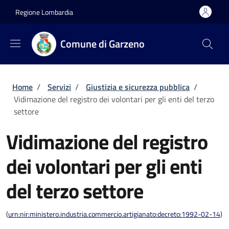
Salta al contenuto principale
Skip to footer content
Regione Lombardia
Comune di Garzeno
Briciole di pane
Home
/
Servizi
/
Giustizia e sicurezza pubblica
/
Vidimazione del registro dei volontari per gli enti del terzo
settore
Vidimazione del registro
dei volontari per gli enti
del terzo settore
(
urn:nir:ministero.industria.commercio.artigianato:decreto:1992-02-14
)