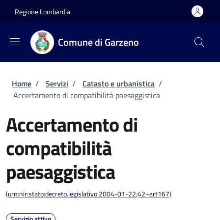
Salta al contenuto principale
Skip to footer content
Regione Lombardia
Comune di Garzeno
Briciole di pane
Home
/
Servizi
/
Catasto e urbanistica
/
Accertamento di compatibilità paesaggistica
Accertamento di
compatibilità
paesaggistica
(
urn:nir:stato:decreto.legislativo:2004-01-22;42~art167
)
Servizio attivo