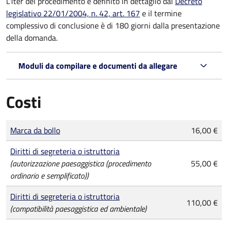
L'iter del procedimento è definito in dettaglio dal
Decreto
legislativo 22/01/2004, n. 42, art. 167
e il termine
complessivo di conclusione è di 180 giorni dalla presentazione
della domanda.
Moduli da compilare e documenti da allegare
Costi
Tipo di pagamento
Importo
Marca da bollo
16,00 €
Diritti di segreteria o istruttoria
(autorizzazione paesaggistica (procedimento
55,00 €
ordinario e semplificato))
Diritti di segreteria o istruttoria
110,00 €
(compatibilità paesaggistica ed ambientale)