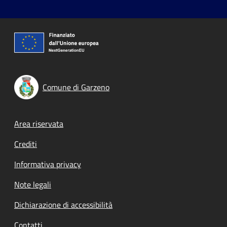
Comune di Garzeno
Footer menu
Area riservata
Crediti
Informativa privacy
Note legali
Dichiarazione di accessibilità
Contatti