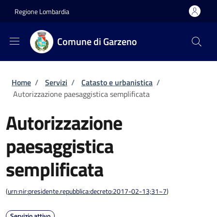
Salta al contenuto principale
Skip to footer content
Regione Lombardia
Comune di Garzeno
Briciole di pane
Home
/
Servizi
/
Catasto e urbanistica
/
Autorizzazione paesaggistica semplificata
Autorizzazione
paesaggistica
semplificata
(
urn:nir:presidente.repubblica:decreto:2017-02-13;31~7
)
Servizio attivo