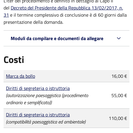
L'iter del procedimento è definito in dettaglio al Capo II
del
Decreto del Presidente della Repubblica 13/02/2017, n.
31
e il termine complessivo di conclusione è di 60 giorni dalla
presentazione della domanda.
Moduli da compilare e documenti da allegare
Costi
Tipo di pagamento
Importo
Marca da bollo
16,00 €
Diritti di segreteria o istruttoria
(autorizzazione paesaggistica (procedimento
55,00 €
ordinario e semplificato))
Diritti di segreteria o istruttoria
110,00 €
(compatibilità paesaggistica ed ambientale)